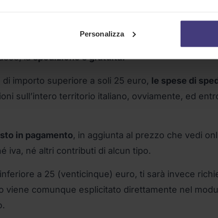
e dell’Unione Europea in
questa pagina
.
Personalizza
paese, la
spedizione è gratuita!
e di importo superiore a soli 25 euro,
le spese di spe
oni sull’intero territorio italiano, ovviamente, ed entro
iesto in pagamento
, in aggiunta al prezzo che vedi on
va, né altri contributi di alcun tipo.
nferiore a 25 (venticinque) euro, ti sarà invece rich
orto viene comunque esplicitato direttamente nel mod
o.