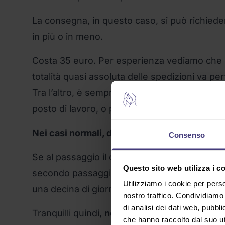
La consegna, in questo caso, si può richiedere 
in più o in meno.
Costa 35 euro. Per esperienza vediamo che 
totalità quasi assoluta delle spedizioni va p
Tra l’altro, è sempre possibile chiedere, an
posto di lavoro, o presso un parente sempre 
Nei casi normali, dunque, la consegna può av
Consenso
Se al passaggio il corriere non trova nessun
Questo sito web utilizza i c
secondo passaggio non trova nessuno, il pacc
Utilizziamo i cookie per perso
una decina di giorni, e noi avvisiamo prontame
nostro traffico. Condividiamo 
di analisi dei dati web, pubbl
Tranquilli quindi,
non capita praticamente ma
che hanno raccolto dal suo uti