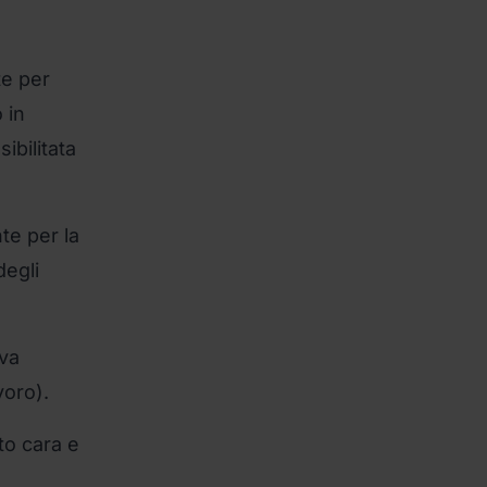
te per
 in
ibilitata
te per la
degli
 va
voro).
to cara e