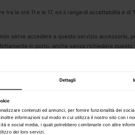
tra le ore 11 e le 17, ed il
range
di accettabilità è di 
non serve accedere a questo servizio accessorio, p
erfettamente in porto, anche senza richiedere questo 
che al momento dell’ordine, di consegnare per esempi
in casa, eccetera.
venire in qualsiasi momento, tra le 9 e le 18
.
Dettagli
o, ripassa automaticamente il giorno successivo. Se 
ookie
o resta in giacenza presso il deposito di destinazi
nalizzare contenuti ed annunci, per fornire funzionalità dei socia
nte il destinatario con una telefonata o via mail.
inoltre informazioni sul modo in cui utilizza il nostro sito con i 
icità e social media, i quali potrebbero combinarle con altre inform
i che non si riesca a consegnare
.
lizzo dei loro servizi.