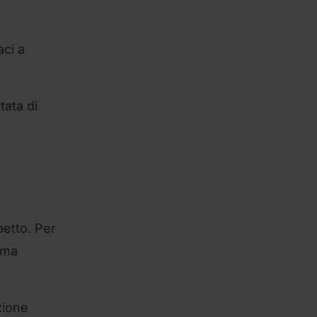
aci a
tata di
petto. Per
ima
zione