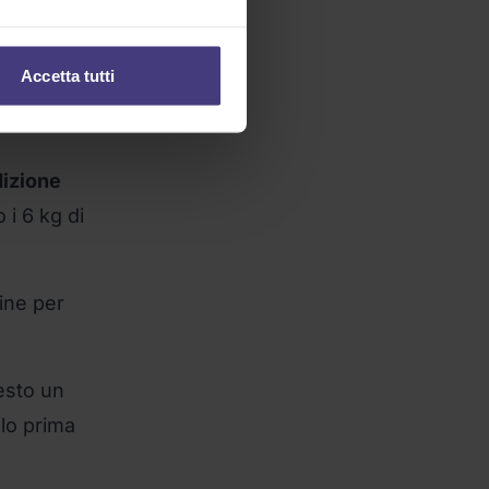
Accetta tutti
dizione
 i 6 kg di
line per
iesto un
ulo prima