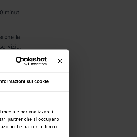
10 minuti
erché la
servizio.
o sul
Informazioni sui cookie
anche al
one per
l media e per analizzare il
nostri partner che si occupano
azioni che ha fornito loro o