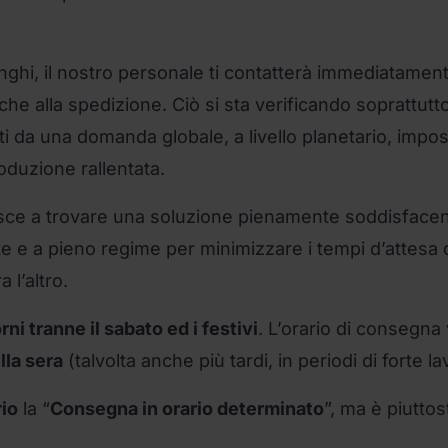
unghi, il nostro personale ti contatterà immediatamen
he alla spedizione. Ciò si sta verificando soprattutto
i da una domanda globale, a livello planetario, imposs
duzione rallentata.
riesce a trovare una soluzione pienamente soddisfacen
e e a pieno regime per minimizzare i tempi d’attesa 
 l’altro.
rni tranne il sabato ed i festivi
. L’orario di consegna
lla sera
(talvolta anche più tardi, in periodi di forte la
io
la “
Consegna in orario determinato
”, ma è piuttos