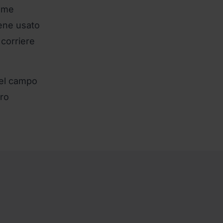
nome
ene usato
 corriere
nel campo
tro