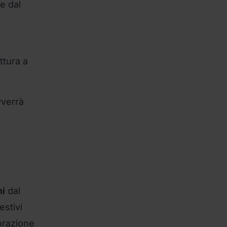
e dal
ttura a
vverrà
ni
dal
estivi
borazione