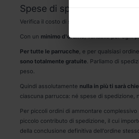
Spese di spedizione
Verifica il costo di spedizione per ogni paes
Con un
minimo d'ordine
, variabile per ogni 
Per tutte le parrucche
, e per qualsiasi ordin
sono totalmente gratuite
. Parliamo di spedizi
peso.
Quindi assolutamente
nulla in più ti sarà ch
ciascuna parrucca: né spese di spedizione, né i
Per piccoli ordini di ammontare complessivo i
piccolo contributo di spedizione, il cui imp
della conclusione definitiva dell’ordine stess